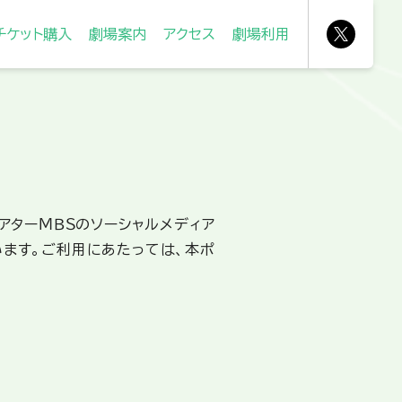
チケット購入
劇場案内
アクセス
劇場利用
オンラインチケット
劇場について
地図
劇場会員登録
フロアマップ
交通アクセス
座席表
ルート案内
劇場施設
シアターＭＢＳのソーシャルメディア
います。ご利用にあたっては、本ポ